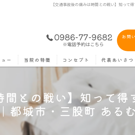
【交通事故後の痛みは時間との戦い】知って得
0986-77-9682
お問
※電話予約はこちら
ニュー
当院の特徴
コンセプト
代表あいさつ
よくある質問
時間との戦い】知って得
ぎっくり腰
｜都城市・三股町 ある
交通事故
肩こり