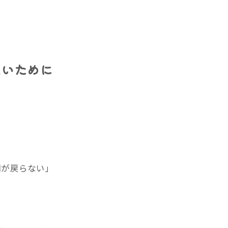
ないために
調が戻らない」
」