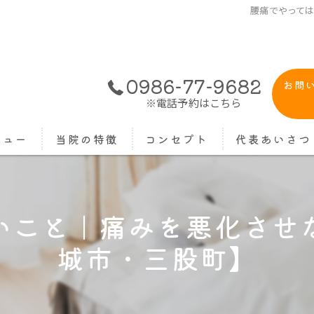
腰痛でやって
0986-77-9682
お問
※電話予約はこちら
ニュー
当院の特徴
コンセプト
代表あいさつ
よくある質問
いこと｜痛みを悪化させ
ぎっくり腰
城市・三股町】
交通事故
肩こり