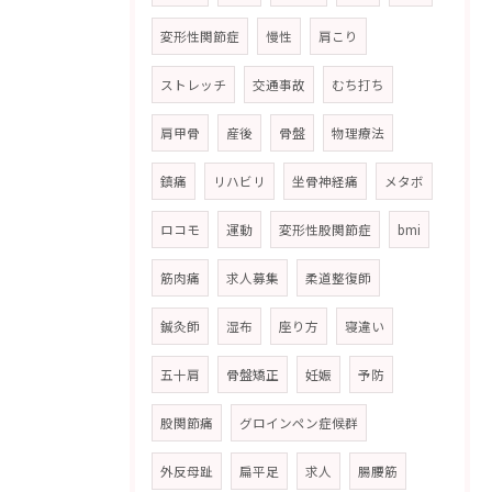
変形性関節症
慢性
肩こり
ストレッチ
交通事故
むち打ち
肩甲骨
産後
骨盤
物理療法
鎮痛
リハビリ
坐骨神経痛
メタボ
ロコモ
運動
変形性股関節症
bmi
筋肉痛
求人募集
柔道整復師
鍼灸師
湿布
座り方
寝違い
五十肩
骨盤矯正
妊娠
予防
股関節痛
グロインペン症候群
外反母趾
扁平足
求人
腸腰筋