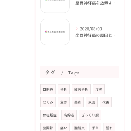
坐骨神経痛を放置するとどうなる？｜しびれや痛みが続く前に【都城市・三股町】
2026/08/03
坐骨神経痛の原因とは？｜お尻から足の痛みやしびれが起こる理由【都城市・三股町】
タグ
Tags
自賠責
骨折
疲労骨折
浮腫
むくみ
怠さ
美脚
原因
改善
骨粗鬆症
高齢者
ぎっくり腰
股関節
痛い
腱鞘炎
手首
腫れ