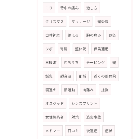
こり
背中の痛み
治し方
クリスマス
マッサージ
鍼灸院
自律神経
整える
腕の痛み
お灸
ツボ
胃腸
整体院
保険適用
三股町
むちうち
テーピング
鍼
鍼灸
超音波
都城
近くの整骨院
寝違え
部活動
肉離れ
捻挫
オスグッド
シンスプリント
女性施術者
対策
追突事故
メドマー
口コミ
後遺症
症状