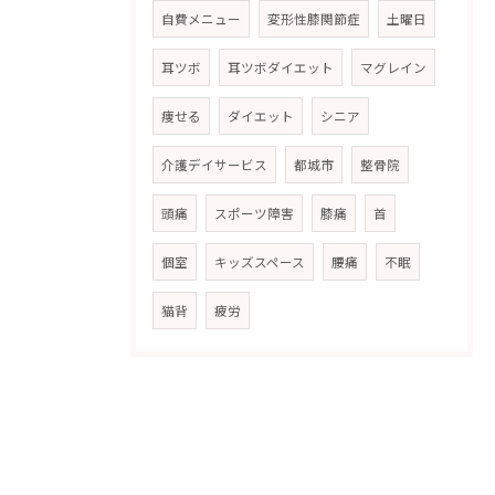
自費メニュー
変形性膝関節症
土曜日
耳ツボ
耳ツボダイエット
マグレイン
痩せる
ダイエット
シニア
介護デイサービス
都城市
整骨院
頭痛
スポーツ障害
膝痛
首
個室
キッズスペース
腰痛
不眠
猫背
疲労