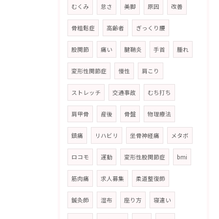
むくみ
怠さ
美脚
原因
改善
骨粗鬆症
高齢者
ぎっくり腰
股関節
痛い
腱鞘炎
手首
腫れ
変形性関節症
慢性
肩こり
ストレッチ
交通事故
むち打ち
肩甲骨
産後
骨盤
物理療法
鎮痛
リハビリ
坐骨神経痛
メタボ
ロコモ
運動
変形性股関節症
bmi
筋肉痛
求人募集
柔道整復師
鍼灸師
湿布
座り方
寝違い