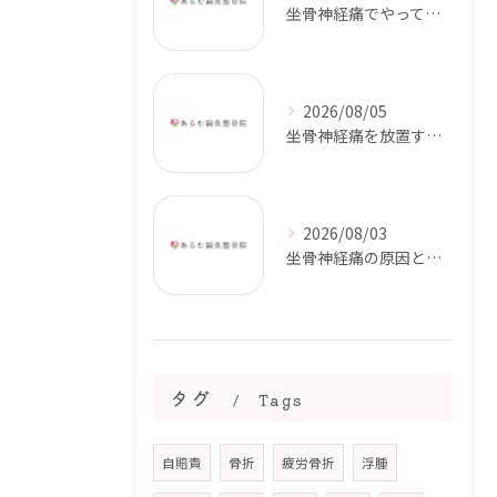
坐骨神経痛でやってはいけないこと｜症状を悪化させないためのポイント【都城市・三股町】
2026/08/05
坐骨神経痛を放置するとどうなる？｜しびれや痛みが続く前に【都城市・三股町】
2026/08/03
坐骨神経痛の原因とは？｜お尻から足の痛みやしびれが起こる理由【都城市・三股町】
タグ
Tags
自賠責
骨折
疲労骨折
浮腫