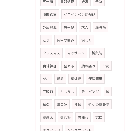
五十肩
骨盤矯正
妊娠
予防
股関節痛
グロインペン症候群
外反母趾
扁平足
求人
腸腰筋
こり
背中の痛み
治し方
クリスマス
マッサージ
鍼灸院
自律神経
整える
腕の痛み
お灸
ツボ
胃腸
整体院
保険適用
三股町
むちうち
テーピング
鍼
鍼灸
超音波
都城
近くの整骨院
寝違え
部活動
肉離れ
捻挫
オスグッド
シンスプリント