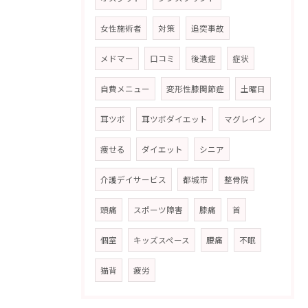
女性施術者
対策
追突事故
メドマー
口コミ
後遺症
症状
自費メニュー
変形性膝関節症
土曜日
耳ツボ
耳ツボダイエット
マグレイン
痩せる
ダイエット
シニア
介護デイサービス
都城市
整骨院
頭痛
スポーツ障害
膝痛
首
個室
キッズスペース
腰痛
不眠
猫背
疲労