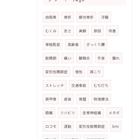
自賠責
骨折
疲労骨折
浮腫
むくみ
怠さ
美脚
原因
改善
骨粗鬆症
高齢者
ぎっくり腰
股関節
痛い
腱鞘炎
手首
腫れ
変形性関節症
慢性
肩こり
ストレッチ
交通事故
むち打ち
肩甲骨
産後
骨盤
物理療法
鎮痛
リハビリ
坐骨神経痛
メタボ
ロコモ
運動
変形性股関節症
bmi