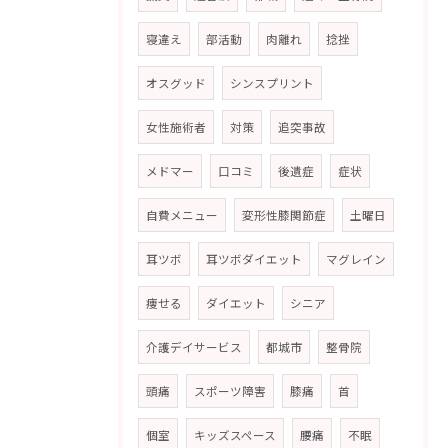
寝違え
部活動
肉離れ
捻挫
オスグッド
シンスプリント
女性施術者
対策
追突事故
メドマー
口コミ
後遺症
症状
自費メニュー
変形性膝関節症
土曜日
耳ツボ
耳ツボダイエット
マグレイン
痩せる
ダイエット
シニア
介護デイサービス
都城市
整骨院
頭痛
スポーツ障害
膝痛
首
個室
キッズスペース
腰痛
不眠