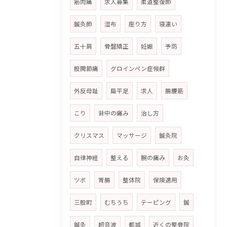
筋肉痛
求人募集
柔道整復師
鍼灸師
湿布
座り方
寝違い
五十肩
骨盤矯正
妊娠
予防
股関節痛
グロインペン症候群
外反母趾
扁平足
求人
腸腰筋
こり
背中の痛み
治し方
クリスマス
マッサージ
鍼灸院
自律神経
整える
腕の痛み
お灸
ツボ
胃腸
整体院
保険適用
三股町
むちうち
テーピング
鍼
鍼灸
超音波
都城
近くの整骨院