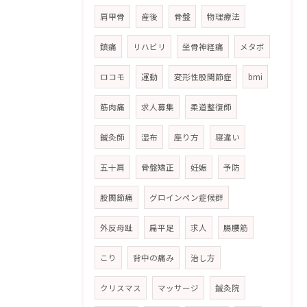
肩甲骨
産後
骨盤
物理療法
鎮痛
リハビリ
坐骨神経痛
メタボ
ロコモ
運動
変形性股関節症
bmi
筋肉痛
求人募集
柔道整復師
鍼灸師
湿布
座り方
寝違い
五十肩
骨盤矯正
妊娠
予防
股関節痛
グロインペン症候群
外反母趾
扁平足
求人
腸腰筋
こり
背中の痛み
治し方
クリスマス
マッサージ
鍼灸院