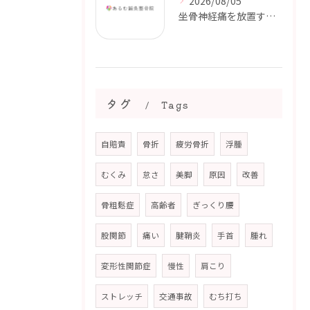
2026/08/05
坐骨神経痛を放置するとどうなる？｜しびれや痛みが続く前に【都城市・三股町】
タグ
Tags
自賠責
骨折
疲労骨折
浮腫
むくみ
怠さ
美脚
原因
改善
骨粗鬆症
高齢者
ぎっくり腰
股関節
痛い
腱鞘炎
手首
腫れ
変形性関節症
慢性
肩こり
ストレッチ
交通事故
むち打ち