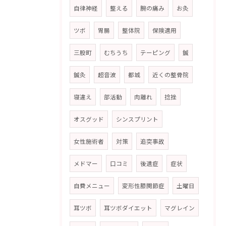
自律神経
整える
腕の痛み
お灸
ツボ
胃腸
整体院
保険適用
三股町
むちうち
テーピング
鍼
鍼灸
超音波
都城
近くの整骨院
寝違え
部活動
肉離れ
捻挫
オスグッド
シンスプリント
女性施術者
対策
追突事故
メドマー
口コミ
後遺症
症状
自費メニュー
変形性膝関節症
土曜日
耳ツボ
耳ツボダイエット
マグレイン